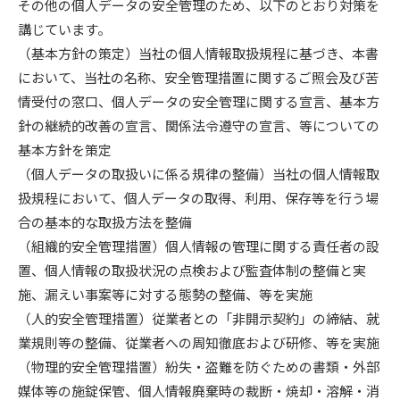
その他の個人データの安全管理のため、以下のとおり対策を
講じています。
（基本方針の策定）当社の個人情報取扱規程に基づき、本書
において、当社の名称、安全管理措置に関するご照会及び苦
情受付の窓口、個人データの安全管理に関する宣言、基本方
針の継続的改善の宣言、関係法令遵守の宣言、等についての
基本方針を策定
（個人データの取扱いに係る規律の整備）当社の個人情報取
扱規程において、個人データの取得、利用、保存等を行う場
合の基本的な取扱方法を整備
（組織的安全管理措置）個人情報の管理に関する責任者の設
置、個人情報の取扱状況の点検および監査体制の整備と実
施、漏えい事案等に対する態勢の整備、等を実施
（人的安全管理措置）従業者との「非開示契約」の締結、就
業規則等の整備、従業者への周知徹底および研修、等を実施
（物理的安全管理措置）紛失・盗難を防ぐための書類・外部
媒体等の施錠保管、個人情報廃棄時の裁断・焼却・溶解・消